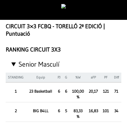
CIRCUIT 3×3 FCBQ - TORELLÓ 2ª EDICIÓ |
Puntuació
RANKING CIRCUIT 3X3
Senior Masculí
STANDING
Equip
PJ
G
%W
aFP
PF
Diff
1
23 Basketball
6
6
100,00
20,17
121
71
%
2
BIG B4LL
6
5
83,33
16,83
101
34
%