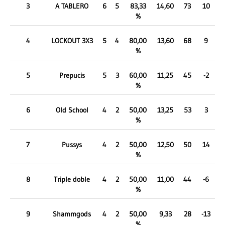
3
A TABLERO
6
5
83,33
14,60
73
10
%
4
LOCKOUT 3X3
5
4
80,00
13,60
68
9
%
5
Prepucis
5
3
60,00
11,25
45
-2
%
6
Old School
4
2
50,00
13,25
53
3
%
7
Pussys
4
2
50,00
12,50
50
14
%
8
Triple doble
4
2
50,00
11,00
44
-6
%
9
Shammgods
4
2
50,00
9,33
28
-13
%