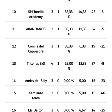
10
SM Torelló
3
1
33,33
14,33
43
8
Academy
%
11
ARANDANOS
3
1
33,33
11,33
34
-5
%
12
Conills del
3
1
33,33
6,33
19
-21
Capvespre
%
13
Tritones 3x3
4
1
25,00
12,33
37
-8
%
14
Amics del Billy
3
0
0,00 %
5,00
15
-23
15
Kamikaze
3
0
0,00 %
5,00
15
-46
team
16
Els Dalton
3
0
0,00 %
4,67
14
-25