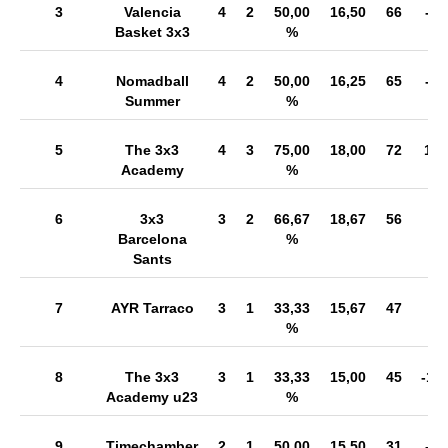
3
Valencia
4
2
50,00
16,50
66
-1
Basket 3x3
%
4
Nomadball
4
2
50,00
16,25
65
-1
Summer
%
5
The 3x3
4
3
75,00
18,00
72
14
Academy
%
6
3x3
3
2
66,67
18,67
56
8
Barcelona
%
Sants
7
AYR Tarraco
3
1
33,33
15,67
47
0
%
8
The 3x3
3
1
33,33
15,00
45
-13
Academy u23
%
9
Timechamber
2
1
50,00
15,50
31
-1