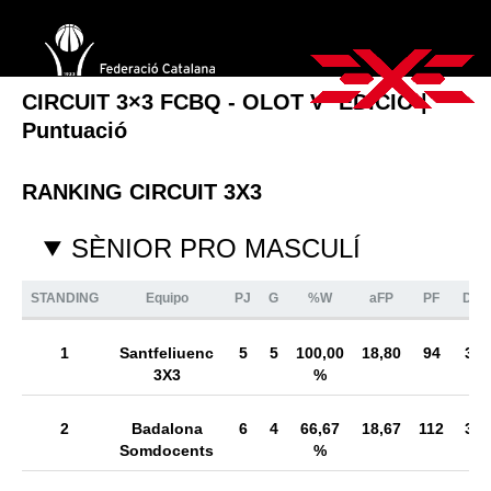
CIRCUIT 3×3 FCBQ - OLOT Vª EDICIÓ |
Puntuació
RANKING CIRCUIT 3X3
SÈNIOR PRO MASCULÍ
STANDING
Equipo
PJ
G
%W
aFP
PF
Diff
1
Santfeliuenc
5
5
100,00
18,80
94
34
3X3
%
2
Badalona
6
4
66,67
18,67
112
38
Somdocents
%